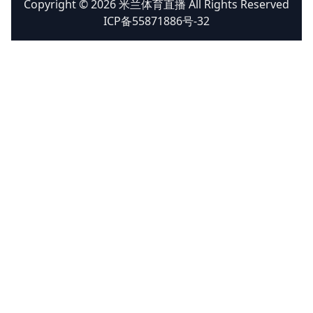
Copyright © 2026 米兰体育直播 All Rights Reserved
ICP备55871886号-32