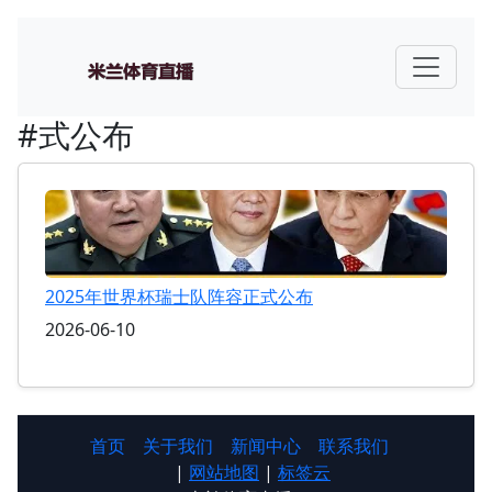
#式公布
2025年世界杯瑞士队阵容正式公布
2026-06-10
首页
关于我们
新闻中心
联系我们
|
网站地图
|
标签云