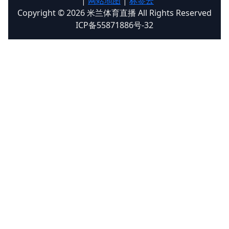
|
网站地图
|
标签云
Copyright © 2026 米兰体育直播 All Rights Reserved
ICP备55871886号-32