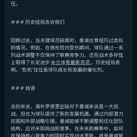
任。
### 历史经验告诉我们
回顾过去，当关键球员缺席时，曼城也曾经历过类似
的情况。例如，在德布劳内受伤期间，球队通过一系
列战术调整不仅保持了联赛竞争力，还在战术多样性
上取得了长足进步
米兰体育最新资讯
。历史经验表
明，“危机”往往是球队成长和发展的催化剂。
### 结语
总的来说，填补罗德里空缺对于曼城来说是一大挑
战，但也为球队提供了新的发展机遇。通过内部潜力
挖掘和外部战略引援，曼城能够不断调整和优化团队
结构，应对未知挑战和竞争。在未来的赛季中，如何
在保持核心竞争力的同时实现战术革新，将是曼城管