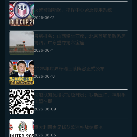
火警警报响起，指挥中心紧急停用系统
2026-06-12
最新排名：山西稳坐亚席，北京首钢虽败仍居
第四，广东重夺第六宝座
2026-06-11
2025年世界杯瑞士队阵容正式公布
2026-06-10
快船队紧急搜罗顶级球员：罗斯压阵，神射手
加盟在即
2026-06-09
意大利国家足球队欧洲杯战绩概览
2026-06-08